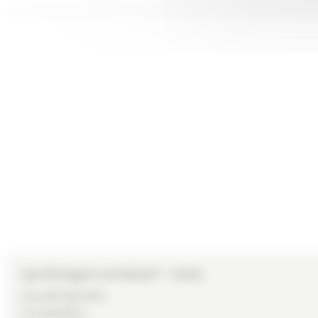
Spa Montagnes du Monde® - Anitéa
Lieu-dit l’Epervière
Les Avanchers