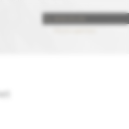
04 50 272 272
Prix d'un appel local
met