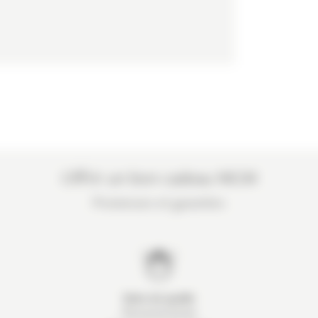
Offrir un bon cadeau MGM
Promesses et garanties
Soins de qualité
Personnel formé