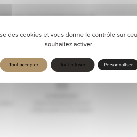
 votre choix, nous vous invitons à réserver 15
om
lise des cookies et vous donne le contrôle sur c
souhaitez activer
Tout accepter
Tout refuser
Personnaliser
 cadeau
réserve directement son bon
cadeau auprès de nos équipes