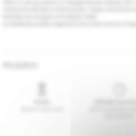
Offrez un soin qui
associe un m
assage des bras, épaules, dos, 
manoeuvres délicates et harmonieuses, chaque mouvement sou
favorisant une sensation de relaxation totale.
Le bénéficiaire profitera également d'une heure d'accès à l'esp
Modalités
365 jours après achat
selon les périodes d’ou
de la résidence