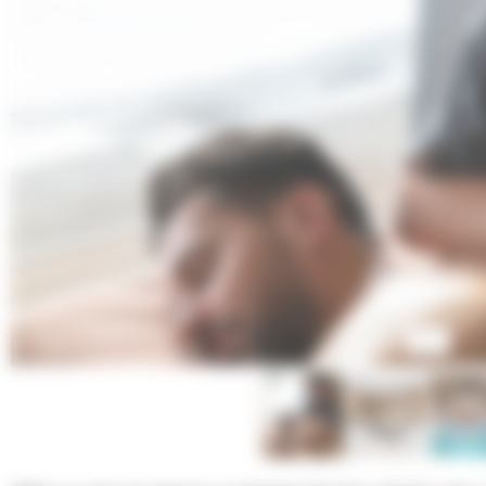
1
/
4