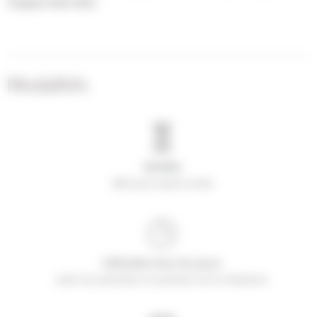
l'espace bien-être.
Modalités
365 jours après achat
selon les périodes d’ouverture de la résidence