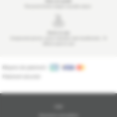
Soins de qualité
Personnel formé
chaque nouvelle saison
Accès au spa
Comprenant piscine,
sauna, hammam, bain
bouillonnant… 1h
offerte
avant le soin
Moyens de paiement :
Paiement sécurisé
CGV
Assurance annulation