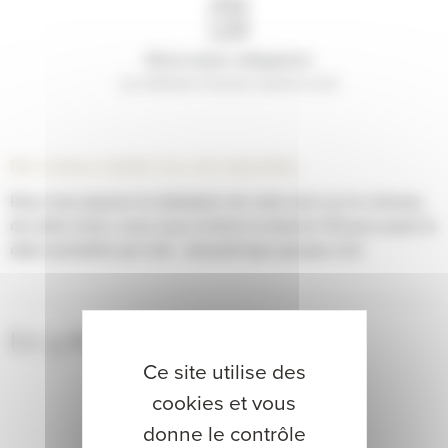
au minimum 15 jours avant le soin
Bon cadeau valable 1 an, non reportable.
Pour vous assurer la réalisation de votre soin sur le créneau
de votre choix, nous vous invitons à réserver 15 jours avant la
date souhaitée par mail : akoya@mgm-groupe.com
En 3 étapes
Ce site utilise des
cookies et vous
donne le contrôle