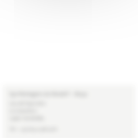
Spa Montagnes du Monde® - Akoya
Lieu dit l'Epervière
Les Avanchers
73260
VALMOREL
Tél :
+ 33 (0)4 15 98 23 61