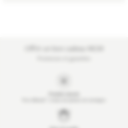
Offrir un bon cadeau MGM
Promesses et garanties
Produits naturels
©
Pure Altitude
, à
base de plantes de
montagne