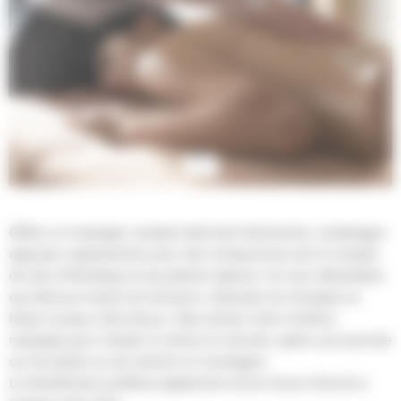
1
/
4
Offrez un
massage complet alternant étirements, modelages
appuyés, tapotements avec des minipochons de lin remplis
de sels d’Himalaya et de plantes alpines. Un soin détoxifiant,
qui dénoue toutes les tensions, rebooste les énergies et
laisse la peau ultra-douce. Sans doute notre meilleur
massage pour chasser le stress en arrivant, après une journée
sur les pistes ou de marche en montagne.
Le bénéficiaire profitera également d'une heure d'accès à