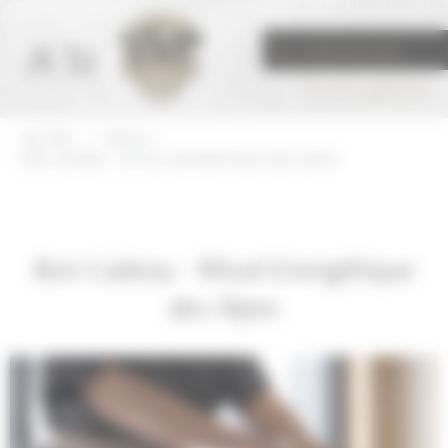
Panneau de gestion des cookies
04 50 272 272
Prix d'un appel local
ACCUEIL
>
AKOYA
>
BON CADEAU - RITUEL ENERGÉTIQUE DES ALPES
Bon Cadeau - Rituel Energétique
des Alpes